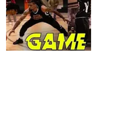
Game 2
@KingofthecourtGlobal
Twitter
Facebook
Youtube